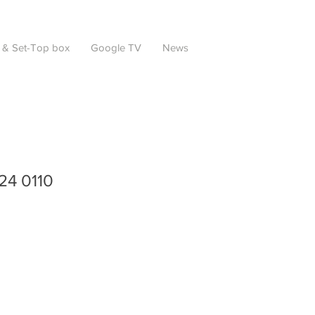
 & Set-Top box
Google TV
News
24 0110